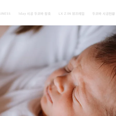
SINESS
1day 시공 두코바 창호
LX Z:IN 뷰프레임
두코바 시공현황