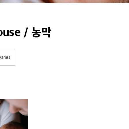
ouse / 농막
Varies