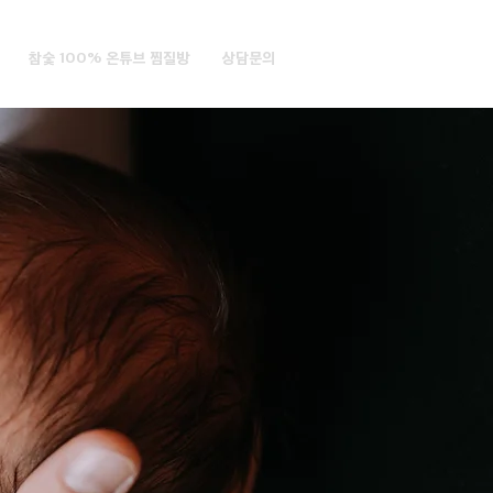
참숯 100% 온튜브 찜질방
상담문의