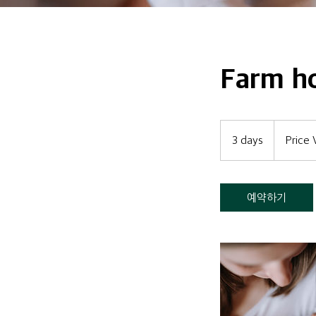
Farm h
Price
Varies
3 days
3
Price 
d
a
y
예약하기
s